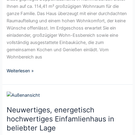
n
n
e
Ihnen auf ca. 114,41 m² großzügigen Wohnraum für die
n
d
s
ganze Familie. Das Haus überzeugt mit einer durchdachten
e
E
W
Raumaufteilung und einem hohen Wohnkomfort, der keine
n
i
o
Wünsche offenlässt. Im Erdgeschoss erwartet Sie ein
–
n
h
einladender, großzügiger Wohn-Essbereich sowie eine
R
l
n
vollständig ausgestattete Einbauküche, die zum
u
i
e
gemeinsamen Kochen und Genießen einlädt. Vom
h
e
n
Wohnbereich aus
i
g
–
g
e
S
Weiterlesen »
e
r
t
s
w
i
E
o
l
N
i
h
v
e
n
n
o
Neuwertiges, energetisch
u
f
u
l
w
a
hochwertiges Einfamlienhaus in
n
l
e
m
g
beliebter Lage
e
r
i
i