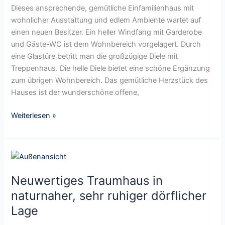
h
u
Dieses ansprechende, gemütliche Einfamilienhaus mit
c
F
ö
t
wohnlicher Ausstattung und edlem Ambiente wartet auf
h
a
n
e
einen neuen Besitzer. Ein heller Windfang mit Garderobe
w
m
e
r
und Gäste-WC ist dem Wohnbereich vorgelagert. Durch
e
i
s
L
eine Glastüre betritt man die großzügige Diele mit
r
l
,
a
Treppenhaus. Die helle Diele bietet eine schöne Ergänzung
t
i
g
g
zum übrigen Wohnbereich. Das gemütliche Herzstück des
i
e
e
e
Hauses ist der wunderschöne offene,
g
p
e
f
Weiterlesen »
s
l
E
e
i
g
n
N
t
f
e
e
a
Neuwertiges Traumhaus in
u
s
m
w
naturnaher, sehr ruhiger dörflicher
E
l
e
Lage
i
i
r
n