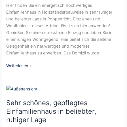
D
t
l
n
Hier finden Sie ein energetisch hochwertiges
o
i
i
r
Einfamilienhaus in Holzständerbauweise in sehr ruhiger
p
g
e
u
und beliebter Lage in Poppenricht. Einziehen und
p
e
n
h
Wohlfühlen – dieses Attribut lässt sich hier anwenden!
e
s
h
i
Genießen Sie einen stressfreien Einzug und leben Sie in
l
,
a
g
einer ruhigen Wohngegend. Hier bietet sich die seltene
h
e
u
e
Gelegenheit ein neuwertiges und modernes
a
n
s
r
Einfamilienhaus zu erwerben. Das Domizil wurde
u
e
f
L
s
r
ü
Weiterlesen »
a
h
g
r
g
ä
e
d
e
l
t
i
A
S
f
i
e
m
e
t
s
g
b
Sehr schönes, gepflegtes
h
e
c
a
e
r
i
Einfamilienhaus in beliebter,
h
n
r
s
n
ruhiger Lage
h
z
g
c
g
o
e