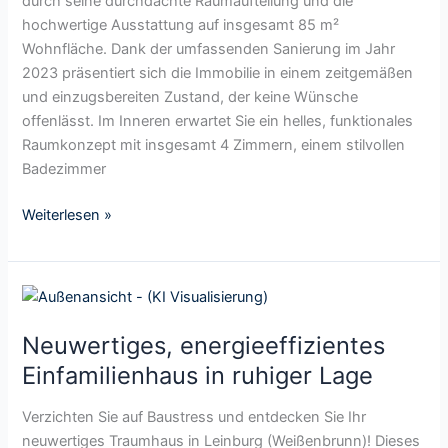
durch seine durchdachte Raumaufteilung und die
a
ä
e
hochwertige Ausstattung auf insgesamt 85 m²
l
l
s
Wohnfläche. Dank der umfassenden Sanierung im Jahr
t
f
,
2023 präsentiert sich die Immobilie in einem zeitgemäßen
e
t
g
und einzugsbereiten Zustand, der keine Wünsche
n
e
e
offenlässt. Im Inneren erwartet Sie ein helles, funktionales
e
m
m
Raumkonzept mit insgesamt 4 Zimmern, einem stilvollen
s
i
ü
Badezimmer
Z
t
t
w
w
l
Weiterlesen »
e
u
i
i
n
c
f
d
h
N
a
e
e
e
m
r
s
Neuwertiges, energieeffizientes
u
i
s
R
w
l
Einfamilienhaus in ruhiger Lage
c
e
e
i
h
i
r
e
Verzichten Sie auf Baustress und entdecken Sie Ihr
ö
h
t
n
neuwertiges Traumhaus in Leinburg (Weißenbrunn)! Dieses