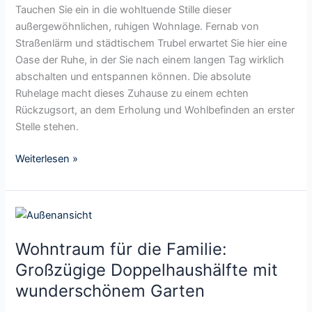
e
t
Tauchen Sie ein in die wohltuende Stille dieser
f
n
i
außergewöhnlichen, ruhigen Wohnlage. Fernab von
a
h
g
Straßenlärm und städtischem Trubel erwartet Sie hier eine
m
a
e
Oase der Ruhe, in der Sie nach einem langen Tag wirklich
i
u
s
abschalten und entspannen können. Die absolute
l
s
T
Ruhelage macht dieses Zuhause zu einem echten
i
i
r
Rückzugsort, an dem Erholung und Wohlbefinden an erster
e
n
a
Stelle stehen.
n
b
u
h
e
m
Weiterlesen »
a
l
h
u
i
a
s
e
u
i
W
b
s
n
o
t
i
b
Wohntraum für die Familie:
h
e
n
e
n
Großzügige Doppelhaushälfte mit
r
n
l
t
L
wunderschönem Garten
a
i
r
a
t
e