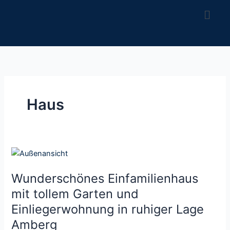
Z
u
m
I
n
h
a
l
Haus
t
s
p
r
W
i
u
n
Wunderschönes Einfamilienhaus
n
g
d
e
mit tollem Garten und
e
n
Einliegerwohnung in ruhiger Lage
r
Amberg
s