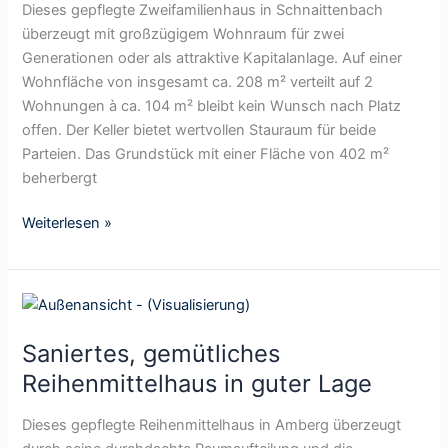
g
Dieses gepflegte Zweifamilienhaus in Schnaittenbach
o
d
i
überzeugt mit großzügigem Wohnraum für zwei
ß
ö
g
Generationen oder als attraktive Kapitalanlage. Auf einer
z
r
e
Wohnfläche von insgesamt ca. 208 m² verteilt auf 2
ü
f
s
Wohnungen à ca. 104 m² bleibt kein Wunsch nach Platz
g
l
,
offen. Der Keller bietet wertvollen Stauraum für beide
i
i
g
Parteien. Das Grundstück mit einer Fläche von 402 m²
g
c
u
beherbergt
e
h
t
D
e
i
Weiterlesen »
o
r
n
p
L
s
p
a
t
e
S
g
a
l
a
e
n
h
Saniertes, gemütliches
n
d
a
i
Reihenmittelhaus in guter Lage
g
u
e
e
s
r
Dieses gepflegte Reihenmittelhaus in Amberg überzeugt
h
h
t