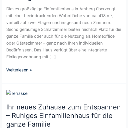
c
Dieses großzügige Einfamilienhaus in Amberg überzeugt
h
mit einer beeindruckenden Wohnfläche von ca. 418 m²,
ö
verteilt auf zwei Etagen und insgesamt neun Zimmern.
n
Sechs geräumige Schlafzimmer bieten reichlich Platz für die
e
ganze Familie oder auch für die Nutzung als Homeoffice
s
oder Gästezimmer – ganz nach Ihren individuellen
E
Bedürfnissen. Das Haus verfügt über eine integrierte
i
Einliegerwohnung mit […]
n
f
Weiterlesen »
a
m
i
I
l
h
i
Ihr neues Zuhause zum Entspannen
r
e
n
– Ruhiges Einfamilienhaus für die
n
e
h
ganze Familie
u