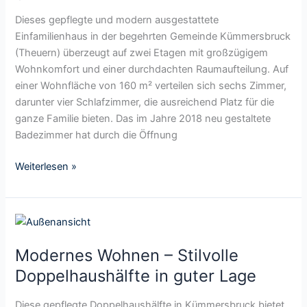
a
e
u
Dieses gepflegte und modern ausgestattete
s
s
Einfamilienhaus in der begehrten Gemeinde Kümmersbruck
Z
m
(Theuern) überzeugt auf zwei Etagen mit großzügigem
u
i
Wohnkomfort und einer durchdachten Raumaufteilung. Auf
h
t
einer Wohnfläche von 160 m² verteilen sich sechs Zimmer,
a
t
darunter vier Schlafzimmer, die ausreichend Platz für die
u
o
ganze Familie bieten. Das im Jahre 2018 neu gestaltete
s
l
Badezimmer hat durch die Öffnung
e
l
z
e
Weiterlesen »
u
m
m
G
E
a
M
n
r
o
t
t
Modernes Wohnen – Stilvolle
d
s
e
e
Doppelhaushälfte in guter Lage
p
n
r
a
u
n
Diese gepflegte Doppelhaushälfte in Kümmersbruck bietet