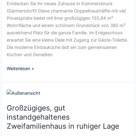
a
g
Entdecken Sie Ihr neues Zuhause in Kümmersbruck
u
b
u
e
(Gärmersdorf)! Diese charmante Doppelhaushälfte mit viel
r
t
m
Privatsphäre bietet mit ihrer großzügigen 155,84 m²
n
e
f
Wohnfläche und einem schönem Grundstück von 380 m²
a
r
ü
ausreichend Platz für die ganze Familie. Im Erdgeschoss
h
,
r
erwartet Sie eine kleine Diele mit Zugang zur Gäste-Toilette.
e
r
d
Die moderne Einbauküche lädt ein zum gemeinsamen
r
u
i
Kochen und Genießen.
,
h
e
s
i
F
Weiterlesen »
e
g
a
h
e
m
r
r
i
r
G
L
l
u
r
a
i
h
Großzügiges, gut
o
g
e
i
ß
instandgehaltenes
e
:
g
z
Zweifamilienhaus in ruhiger Lage
G
e
ü
r
r