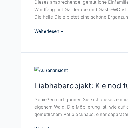
s
Dieses ansprechende, gemütliche Einfamili
c
Windfang mit Garderobe und Gäste-WC ist d
h
Die helle Diele bietet eine schöne Ergänz
ö
Weiterlesen »
n
e
s
,
g
e
L
p
i
f
Liebhaberobjekt: Kleinod f
e
l
b
e
h
Genießen und gönnen Sie sich dieses einmal
g
a
eigenem Wald. Die Möblierung ist, wie auf d
t
b
gemütlichem Vollblockhaus, einer separaten
e
e