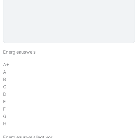
Energieausweis
A+
A
B
C
D
E
F
G
H
Energieausweis
liegt vor