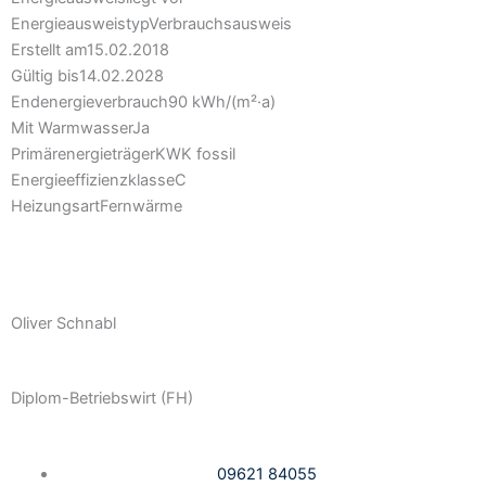
Energie­ausweistyp
Verbrauchsausweis
Erstellt am
15.02.2018
Gültig bis
14.02.2028
Endenergieverbrauch
90 kWh/(m²·a)
Mit Warmwasser
Ja
Primärenergieträger
KWK fossil
Energieeffizienzklasse
C
Heizungsart
Fernwärme
Oliver Schnabl
Diplom-Betriebswirt (FH)
09621 84055