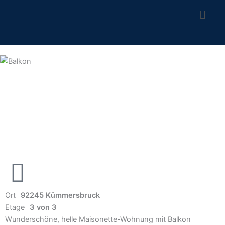
Z
u
m
I
n
h
a
l
t
s
p
r
i
n
g
e
Ort
92245 Kümmersbruck
n
Etage
3 von 3
Wunderschöne, helle Maisonette-Wohnung mit Balkon