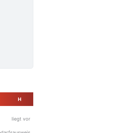
H
liegt vor
darfsausweis