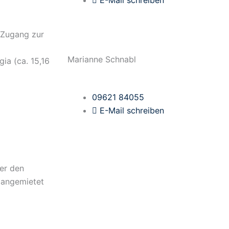
E-Mail schreiben
 Zugang zur
Marianne Schnabl
ia (ca. 15,16
)
09621 84055
E-Mail schreiben
ber den
 angemietet