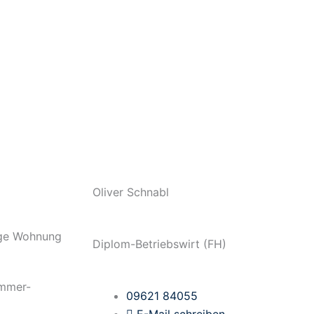
Oliver Schnabl
ige Wohnung
Diplom-Betriebswirt (FH)
immer-
09621 84055