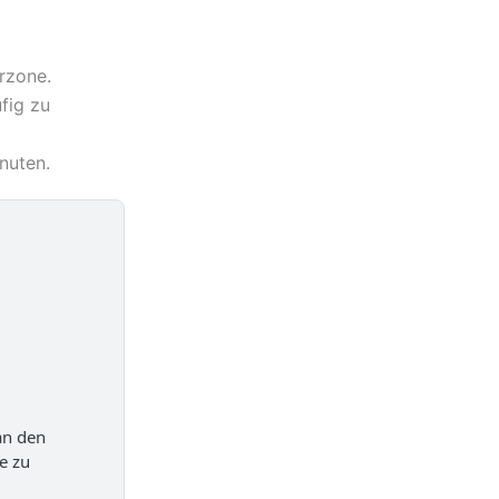
rzone.
fig zu
nuten.
an den
e zu