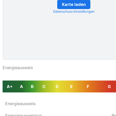
Karte laden
Datenschutz-Einstellungen
Energieausweis
A+
A
B
C
D
E
F
G
Energieausweis
Energie­ausweistyp
Be