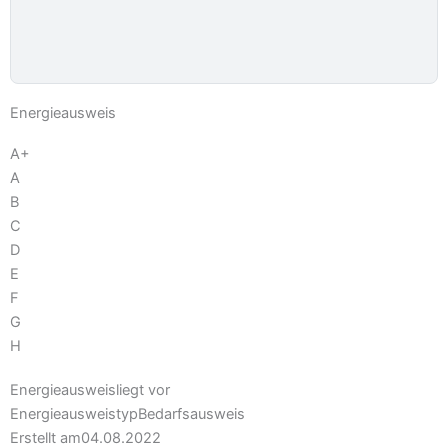
Energieausweis
A+
A
B
C
D
E
F
G
H
Energieausweis
liegt vor
Energie­ausweistyp
Bedarfsausweis
Erstellt am
04.08.2022