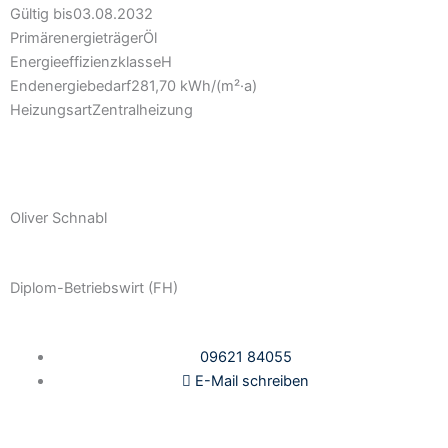
Gültig bis
03.08.2032
Primärenergieträger
Öl
Energieeffizienzklasse
H
Endenergiebedarf
281,70 kWh/(m²·a)
Heizungsart
Zentralheizung
Oliver Schnabl
Diplom-Betriebswirt (FH)
09621 84055
E-Mail schreiben