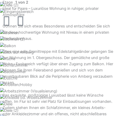
Etage
1 von 2
Ideal für Paare – Luxuriöse Wohnung in ruhiger, privater
Atmosphäre
Gönnen Sie sich etwas Besonderes und entscheiden Sie sich
für diese hochwertige Wohnung mit Niveau in einem privaten
Vierfamilienhaus.
Über eine edle Granittreppe mit Edelstahlgeländer gelangen Sie
zur Wohnung im 1. Obergeschoss. Der gemütliche und große
Wohn- Essbereich verfügt über einen Zugang zum Balkon. Hier
können Sie Ihren Feierabend genießen und sich von dem
unverbaubaren Blick auf die Peripherie von Amberg verzaubern
lassen.
Das exquisite, großzügige Luxusbad lässt keine Wünsche
offen. Im Flur ist sehr viel Platz für Einbaulösungen vorhanden.
Zudem stehen Ihnen ein Schlafzimmer, ein kleines Arbeits-
oder Ankleidezimmer und ein offenes, nicht abschließbares