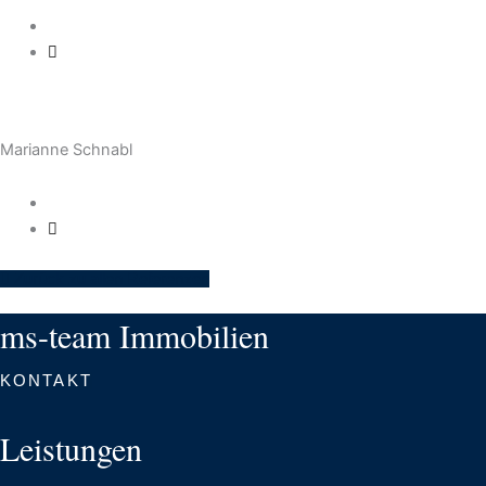
09621 84055
E-Mail schreiben
Marianne Schnabl
09621 84055
E-Mail schreiben
Zurück zu allen Referenzen
ms-team Immobilien
KONTAKT
Leistungen