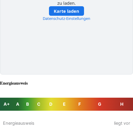
zu laden.
Karte laden
Datenschutz-Einstellungen
Energieausweis
A+
A
B
C
D
E
F
G
H
Energieausweis
liegt vor